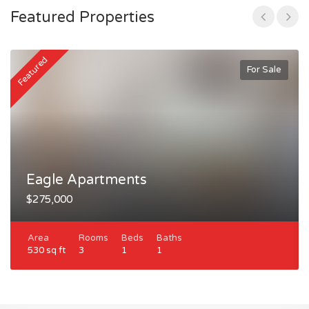
Featured Properties
Featured
F
For Sale
Eagle Apartments
$275,000
Area
Rooms
Beds
Baths
530 sq ft
3
1
1